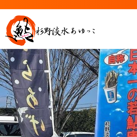
コ
ナ
ン
ビ
テ
ゲ
ン
ー
ツ
シ
へ
ョ
ス
ン
キ
に
ッ
移
プ
動