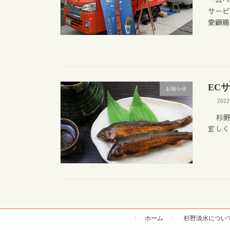
サービ
愛顧賜
EC
お知らせ
202
杉野
宜しく
ホーム
杉野淡水につい