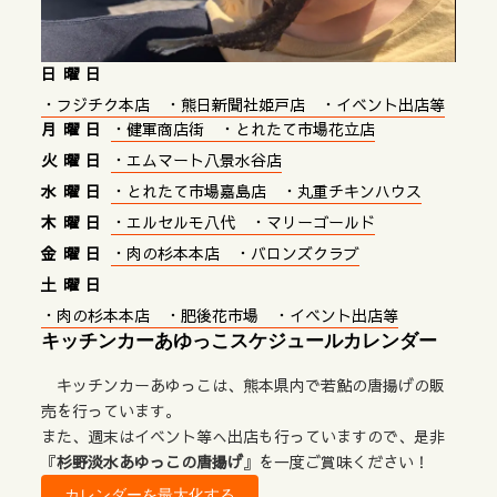
日曜日
・フジチク本店 ・熊日新聞社姫戸店 ・イベント出店等
月曜日
・健軍商店街 ・とれたて市場花立店
火曜日
・エムマート八景水谷店
水曜日
・とれたて市場嘉島店 ・丸重チキンハウス
木曜日
・エルセルモ八代 ・マリーゴールド
金曜日
・肉の杉本本店 ・バロンズクラブ
土曜日
・肉の杉本本店 ・肥後花市場 ・イベント出店等
キッチンカーあゆっこスケジュールカレンダー
キッチンカーあゆっこは、熊本県内で若鮎の唐揚げの販
売を行っています。
また、週末はイベント等へ出店も行っていますので、是非
『
杉野淡水あゆっこの唐揚げ
』を一度ご賞味ください！
カレンダーを最大化する