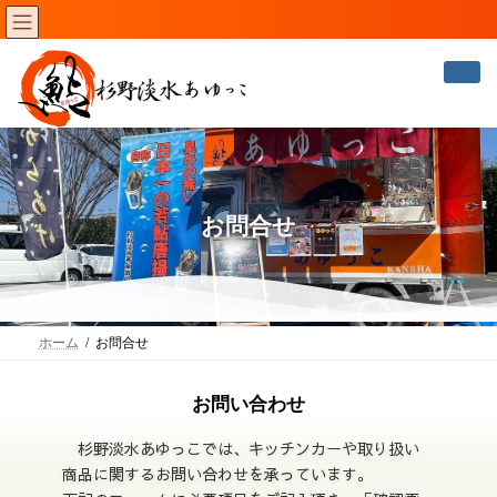
コ
ナ
ン
ビ
テ
ゲ
ン
ー
ツ
シ
へ
ョ
ス
ン
キ
に
ッ
移
プ
動
お問合せ
ホーム
お問合せ
お問い合わせ
杉野淡水あゆっこでは、キッチンカーや取り扱い
商品に関するお問い合わせを承っています。